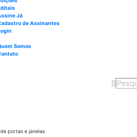
Edições
ditais
Assine Já
Cadastro de Assinantes
Login
Quem Somos
Contato
de portas e janelas