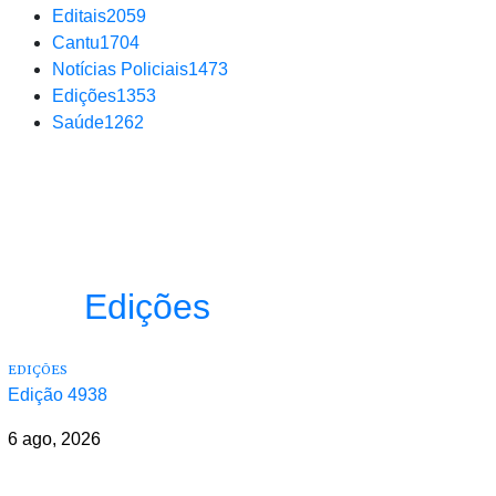
Editais
2059
Cantu
1704
Notícias Policiais
1473
Edições
1353
Saúde
1262
Edições
EDIÇÕES
Edição 4938
6 ago, 2026