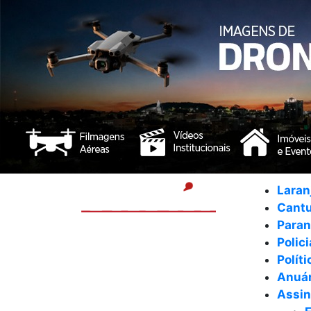
Laran
Cant
Para
Polici
Políti
Anuár
Assin