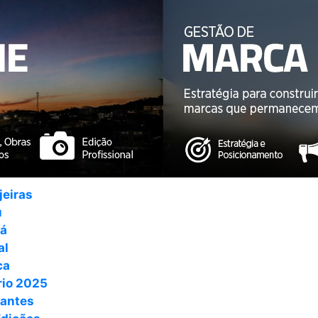
jeiras
u
ná
al
ca
io 2025
antes