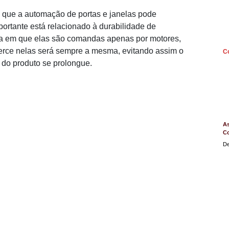
 que a automação de portas e janelas pode
portante está relacionado à durabilidade de
da em que elas são comandas apenas por motores,
xerce nelas será sempre a mesma, evitando assim o
C
 do produto se prolongue.
As
C
De