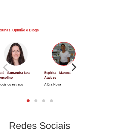
olunas, Opinião e Blogs
sê - Samantha Iara
Espírita - Manoel
Direito e Justiça - Luiz
oncolino
Ataides
Antônio de Souza
pois do estrago
A Era Nova
Lucro Presumido vai parar
na Justiça
Redes Sociais