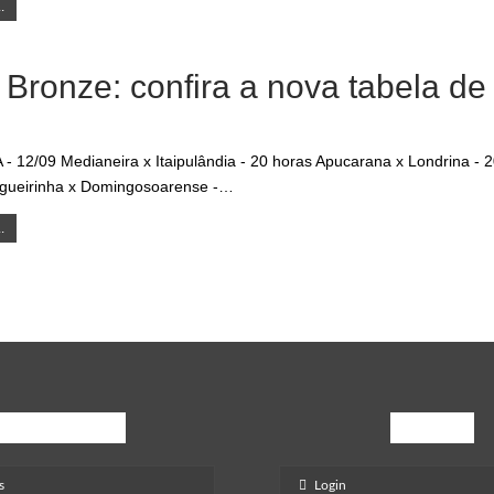
.
 Bronze: confira a nova tabela de
- 12/09 Medianeira x Itaipulândia - 20 horas Apucarana x Londrina -
gueirinha x Domingosoarense -…
.
Opinião
Mais
s
Login