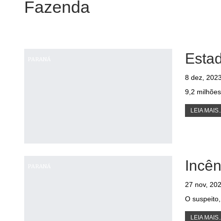
Fazenda
Estad
PARANÁ
8 dez, 202
9,2 milhõe
LEIA MAIS..
Incên
PARANÁ
27 nov, 20
O suspeito,
LEIA MAIS..