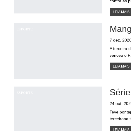
contra as 
LEIA MAIS..
Mangu
ESPORTE
7 dez, 202
A terceira 
venceu o F
LEIA MAIS..
Série
ESPORTE
24 out, 20
Teve ponta
terceirona 
LEIA MAIS..