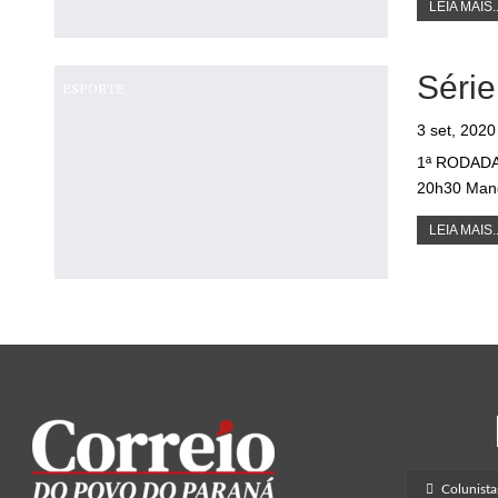
LEIA MAIS..
Série
ESPORTE
3 set, 2020
1ª RODADA 
20h30 Man
LEIA MAIS..
Colunista