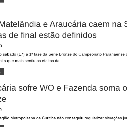
atelândia e Araucária caem na S
as de final estão definidos
20
 sábado (17) a 1ª fase da Série Bronze do Campeonato Paranaense de 
oi a que mais sentiu os efeitos da…
.
ária sofre WO e Fazenda soma os
ze
0
gião Metropolitana de Curitiba não conseguiu regularizar situações ju