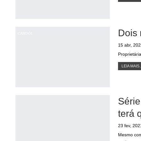
Dois
CANDÓI
15 abr, 20
Proprietári
LEIA MAIS..
Série
terá 
23 fev, 202
Mesmo com 