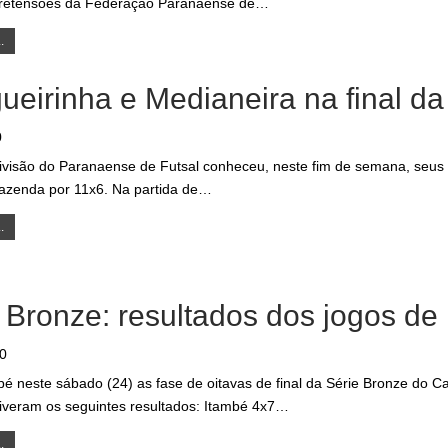
pretensões da Federação Paranaense de
…
.
eirinha e Medianeira na final da
0
divisão do Paranaense de Futsal conheceu, neste fim de semana, seus f
azenda por 11x6. Na partida de…
.
 Bronze: resultados dos jogos de i
20
pé neste sábado (24) as fase de oitavas de final da Série Bronze do 
tiveram os seguintes resultados: Itambé 4x7…
.