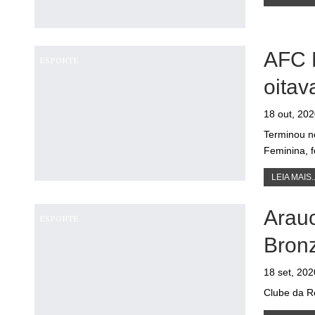
AFC M
ESPORTE
oitav
18 out, 20
Terminou no
Feminina, f
LEIA MAIS..
Arauc
ESPORTE
Bron
18 set, 202
Clube da Re