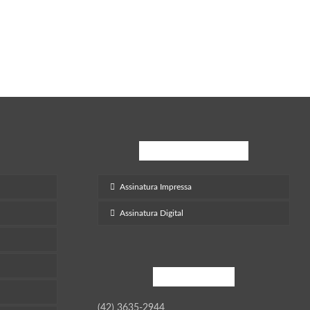
Inscreva-Se
Assinatura Impressa
Assinatura Digital
Contato
(42) 3635-2944