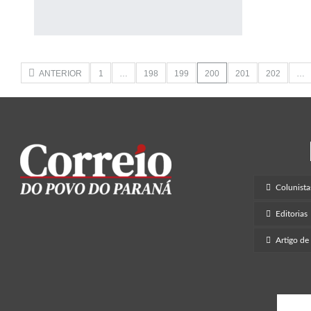
ANTERIOR
1
…
198
199
200
201
202
…
Colunista
Editorias
Artigo de
Ent