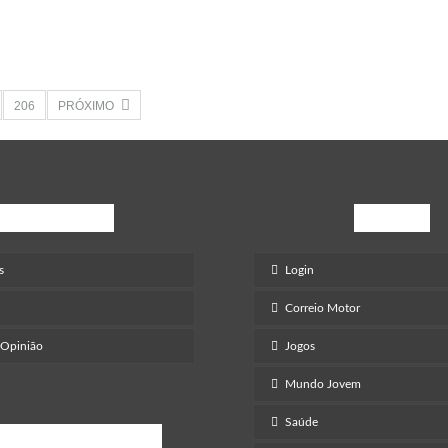
206
PRÓXIMO
Opinião
Mais
s
Login
Correio Motor
 Opinião
Jogos
Mundo Jovem
Saúde
retenimento