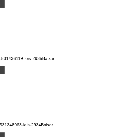
.
8
531436119-leis-2935Baixar
.
8
531348963-leis-2934Baixar
.