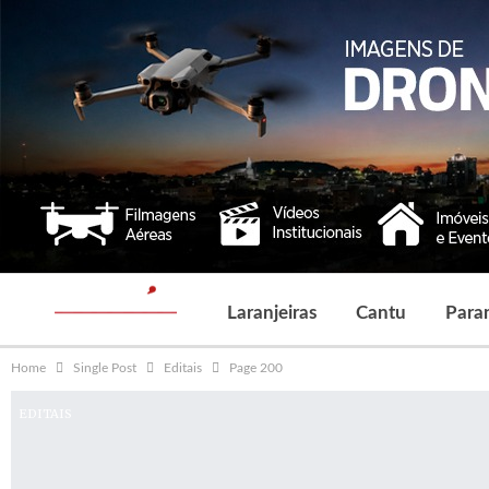
Laranjeiras
Cantu
Para
Home
Single Post
Editais
Page 200
EDITAIS