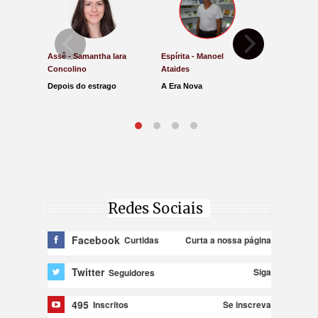
Assê - Samantha Iara
Espírita - Manoel
Direito e Ju
Concolino
Ataides
Antônio de
Depois do estrago
A Era Nova
Lucro Pres
parar na Ju
Redes Sociais
Facebook
Curta a nossa página
Curtidas
Twitter
Siga
Seguidores
495
Se inscreva
Inscritos