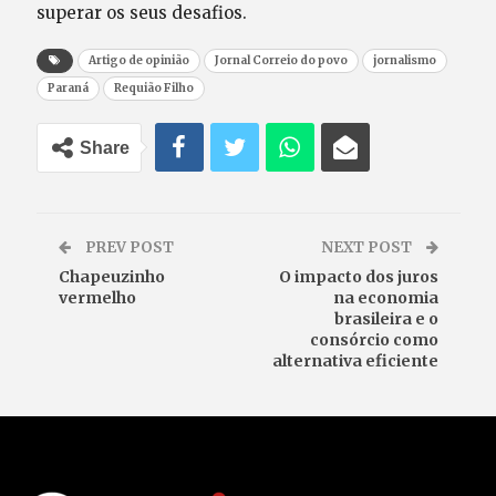
superar os seus desafios.
Artigo de opinião
Jornal Correio do povo
jornalismo
Paraná
Requião Filho
Share
PREV POST
NEXT POST
Chapeuzinho
O impacto dos juros
vermelho
na economia
brasileira e o
consórcio como
alternativa eficiente