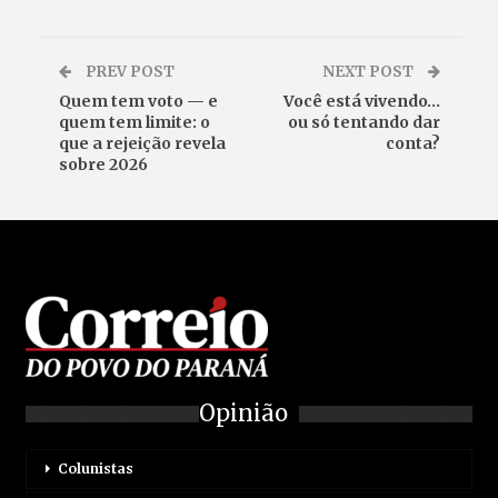
PREV POST
NEXT POST
Quem tem voto — e
Você está vivendo…
quem tem limite: o
ou só tentando dar
que a rejeição revela
conta?
sobre 2026
Opinião
Colunistas