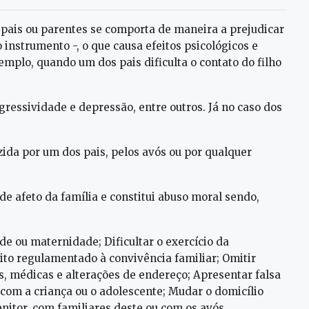
 pais ou parentes se comporta de maneira a prejudicar
 instrumento -, o que causa efeitos psicológicos e
mplo, quando um dos pais dificulta o contato do filho
ressividade e depressão, entre outros. Já no caso dos
ida por um dos pais, pelos avós ou por qualquer
de afeto da família e constitui abuso moral sendo,
e ou maternidade; Dificultar o exercício da
reito regulamentado à convivência familiar; Omitir
s, médicas e alterações de endereço; Apresentar falsa
s com a criança ou o adolescente; Mudar o domicílio
enitor, com familiares deste ou com os avós.