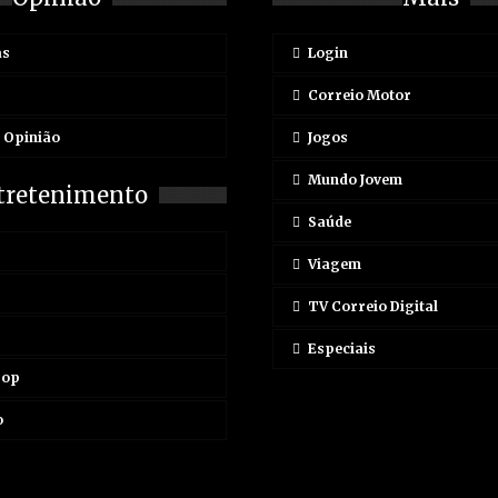
as
Login
Correio Motor
e Opinião
Jogos
Mundo Jovem
tretenimento
Saúde
Viagem
TV Correio Digital
Especiais
Pop
o