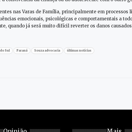
uentes nas Varas de Família, principalmente em processos l
quências emocionais, psicológicas e comportamentais a tod
e, quando já será muito difícil reverter os danos causados
 do Sul
Paraná
Souza advocacia
últimas notícias
Opinião
Mais