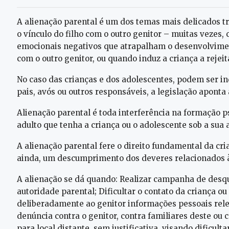
A alienação parental é um dos temas mais delicados tr
o vínculo do filho com o outro genitor – muitas vezes,
emocionais negativos que atrapalham o desenvolvimento
com o outro genitor, ou quando induz a criança a rejeitá
No caso das crianças e dos adolescentes, podem ser in
pais, avós ou outros responsáveis, a legislação apont
Alienação parental é toda interferência na formação p
adulto que tenha a criança ou o adolescente sob a sua 
A alienação parental fere o direito fundamental da cri
ainda, um descumprimento dos deveres relacionados à
A alienação se dá quando: Realizar campanha de desqua
autoridade parental; Dificultar o contato da criança ou
deliberadamente ao genitor informações pessoais relev
denúncia contra o genitor, contra familiares deste ou c
para local distante, sem justificativa, visando dificul