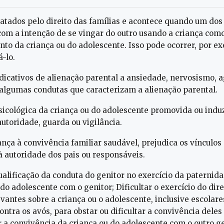
atados pelo direito das famílias e acontece quando um dos
 com a intenção de se vingar do outro usando a criança como
 da criança ou do adolescente. Isso pode ocorrer, por exe
-lo.
dicativos de alienação parental a ansiedade, nervosismo, ag
a algumas condutas que caracterizam a alienação parental.
sicológica da criança ou do adolescente promovida ou induz
autoridade, guarda ou vigilância.
ança à convivência familiar saudável, prejudica os vínculos 
 autoridade dos pais ou responsáveis.
lificação da conduta do genitor no exercício da paternidad
 do adolescente com o genitor; Dificultar o exercício do di
antes sobre a criança ou o adolescente, inclusive escolare
ontra os avós, para obstar ou dificultar a convivência dele
tar a convivência da criança ou do adolescente com o outro g