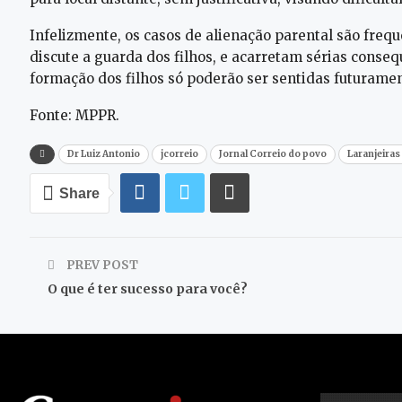
Infelizmente, os casos de alienação parental são freq
discute a guarda dos filhos, e acarretam sérias conse
formação dos filhos só poderão ser sentidas futurament
Fonte: MPPR.
Dr Luiz Antonio
jcorreio
Jornal Correio do povo
Laranjeiras
Share
PREV POST
O que é ter sucesso para você?