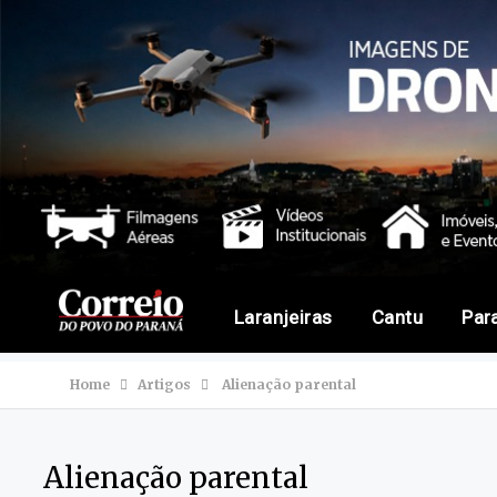
Laranjeiras
Cantu
Par
Home
Artigos
Alienação parental
Alienação parental