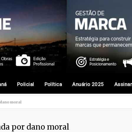
aná
Policial
Política
Anuário 2025
Assina
 dano moral
ada por dano moral