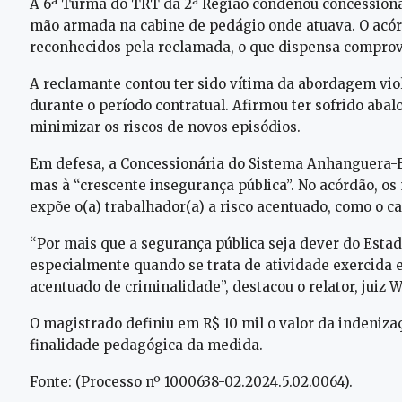
A 6ª Turma do TRT da 2ª Região condenou concessionár
mão armada na cabine de pedágio onde atuava. O acórd
reconhecidos pela reclamada, o que dispensa comprov
A reclamante contou ter sido vítima da abordagem vio
durante o período contratual. Afirmou ter sofrido aba
minimizar os riscos de novos episódios.
Em defesa, a Concessionária do Sistema Anhanguera-Ban
mas à “crescente insegurança pública”. No acórdão, o
expõe o(a) trabalhador(a) a risco acentuado, como o ca
“Por mais que a segurança pública seja dever do Esta
especialmente quando se trata de atividade exercida 
acentuado de criminalidade”, destacou o relator, juiz 
O magistrado definiu em R$ 10 mil o valor da indeniza
finalidade pedagógica da medida.
Fonte: (Processo nº 1000638-02.2024.5.02.0064).