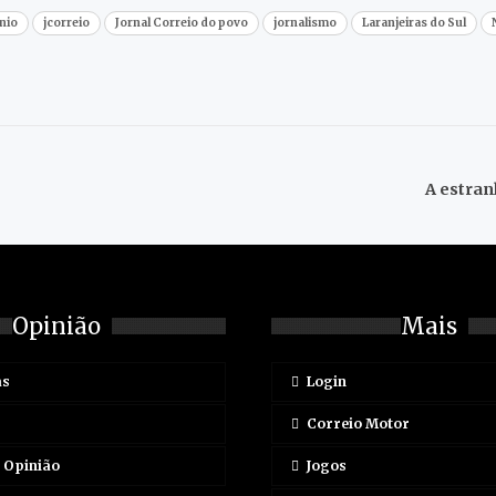
nio
jcorreio
Jornal Correio do povo
jornalismo
Laranjeiras do Sul
A estran
Opinião
Mais
as
Login
Correio Motor
e Opinião
Jogos