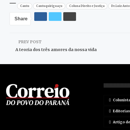
Cantu
Cantuquiriguaçu
Coluna Direito e Justiça
Dr.Luiz Anto
Share
PREV POST
A teoria dos três amores da nossa vida
Colunist
Editorias
Artigo d