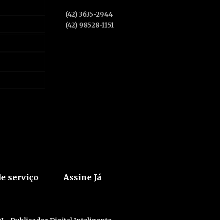
(42) 3635-2944
(42) 98528-1151
e serviço
Assine Já