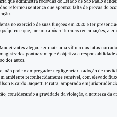
ia que administra rodovias do Estado de São Paulo a inden
ão reformou sentença que apontou falta de provas do ocorr
ação.
lenta no exercício de suas funções em 2020 e ter presenci
lo psíquico e que, mesmo após reiteradas reclamações, a e
deirantes alegou ser mais uma vítima dos fatos narrados, 
s magistrados pontuaram que é objetiva a responsabilidad
so dos autos.
do, não pode o empregador negligenciar a adoção de medid
em ambiente reconhecidamente sensível, com elevado fluxo 
Wilson Ricardo Buquetti Pirotta, amparado em jurisprudênci
ção, considerando a gravidade da violação, a natureza da a