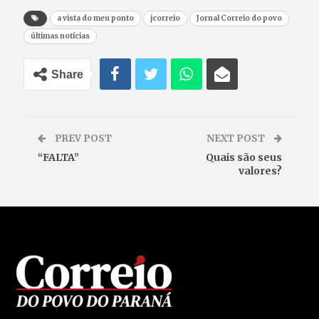
a vista do meu ponto
jcorreio
Jornal Correio do povo
últimas notícias
Share
PREV POST
NEXT POST
“FALTA”
Quais são seus
valores?