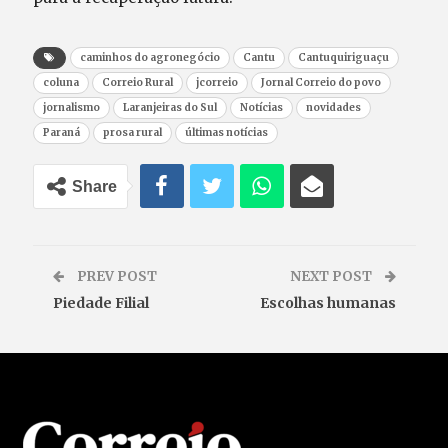
caminhos do agronegócio
Cantu
Cantuquiriguaçu
coluna
Correio Rural
jcorreio
Jornal Correio do povo
jornalismo
Laranjeiras do Sul
Notícias
novidades
Paraná
prosa rural
últimas notícias
Share
PREV POST
NEXT POST
Piedade Filial
Escolhas humanas