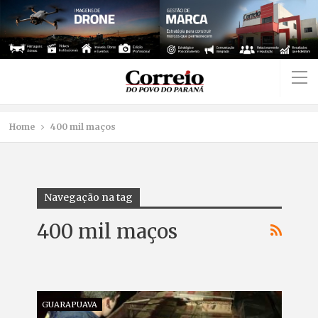
Home
400 mil maços
Navegação na tag
400 mil maços
GUARAPUAVA