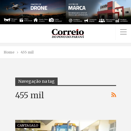
Home
455 mil
Navegação na tag
455 mil
CANTAGALO