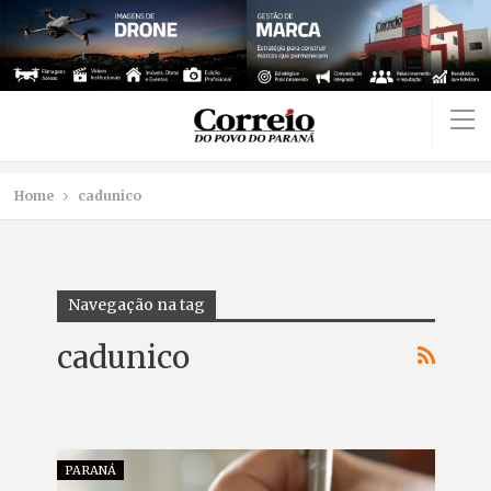
Home
cadunico
Navegação na tag
cadunico
PARANÁ