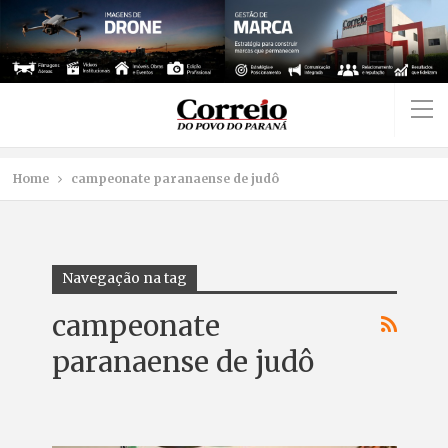
Home
campeonate paranaense de judô
Navegação na tag
campeonate
paranaense de judô