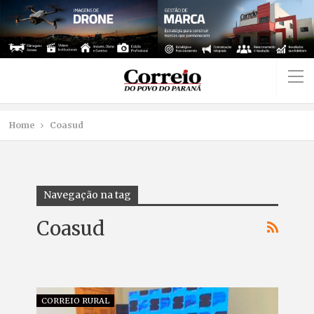
Home
Coasud
Navegação na tag
Coasud
CORREIO RURAL