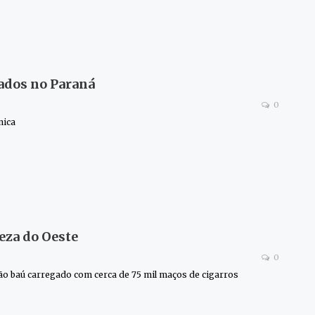
ados no Paraná
0
nica
eza do Oeste
0
ão baú carregado com cerca de 75 mil maços de cigarros