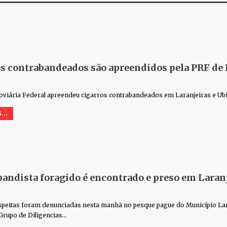
s contrabandeados são apreendidos pela PRF de L
oviária Federal apreendeu cigarros contrabandeados em Laranjeiras e Ubi
...
andista foragido é encontrado e preso em Laranj
speitas foram denunciadas nesta manhã no pesque pague do Município Laranj
Grupo de Diligencias
…