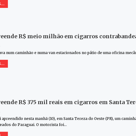
...
eende R$ meio milhão em cigarros contrabande
1
tava num caminhão e numa van estacionados no pátio de uma oficina mecâ
...
eende R$ 375 mil reais em cigarros em Santa Ter
1
i apreendido nesta manhã (10), em Santa Tereza do Oeste (PR), um caminh
ados do Paraguai. O motorista foi
…
...