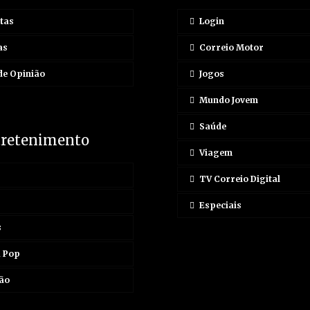
tas
Login
as
Correio Motor
de Opinião
Jogos
Mundo Jovem
Saúde
tretenimento
Viagem
TV Correio Digital
Especiais
s
a Pop
ão