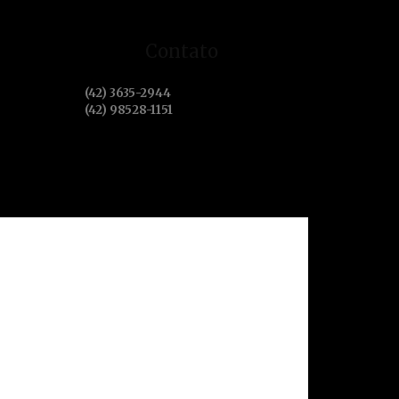
Contato
(42) 3635-2944
(42) 98528-1151