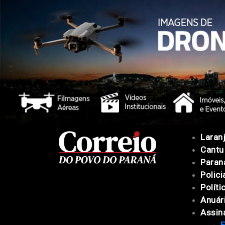
Laranj
Cantu
Paran
Polici
Políti
Anuár
Assin