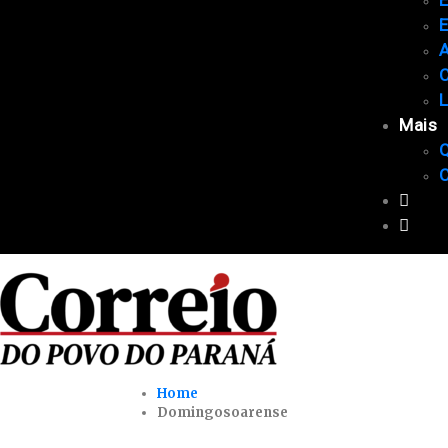
E
A
C
Mais
Home
Domingosoarense