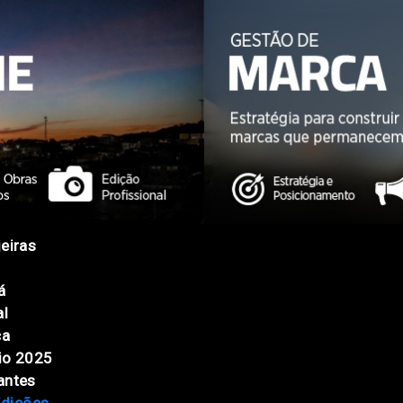
eiras
á
al
ca
io 2025
antes
Edições