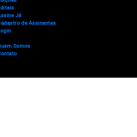
ditais
ssine Já
adastro de Assinantes
Login
Quem Somos
Contato