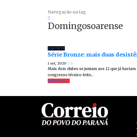
Navegação na tag
Domingosoarense
ESPORTE
Série Bronze: mais duas desist
1 set, 2020
0
Mais dois clubes se juntam aos 12 que já haviam
congresso técnico feito…
Leia mais...