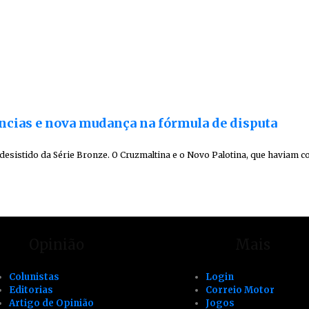
ências e nova mudança na fórmula de disputa
 desistido da Série Bronze. O Cruzmaltina e o Novo Palotina, que haviam c
Opinião
Mais
Colunistas
Login
Editorias
Correio Motor
Artigo de Opinião
Jogos