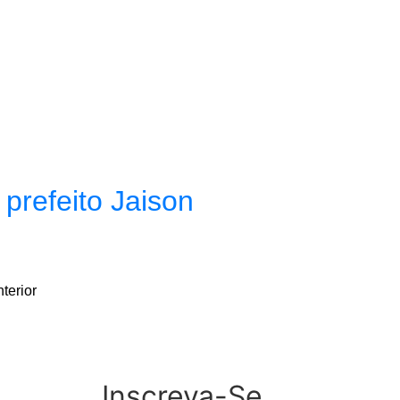
prefeito Jaison
terior
Inscreva-Se