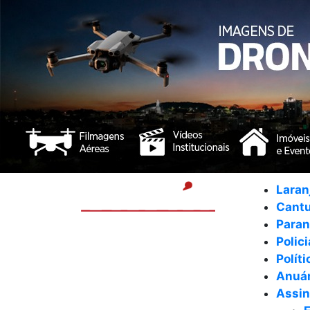
Laran
Cant
Para
Polici
Políti
Anuár
Assin