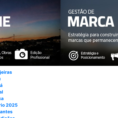
jeiras
u
ná
al
ca
io 2025
antes