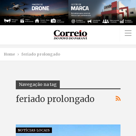
Home
feriado prolongado
Navegação na tag
feriado prolongado
NOTÍCIAS LOCAIS