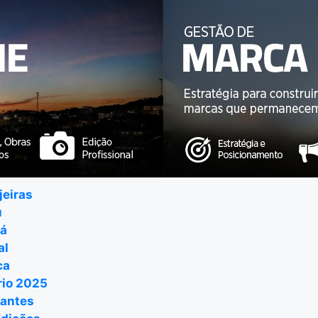
jeiras
u
ná
al
ca
io 2025
antes