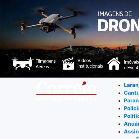
Laran
Cant
Para
Polici
Políti
Anuár
Assin