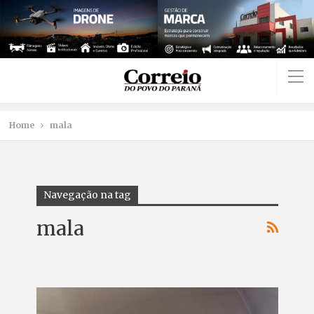
Home
mala
Navegação na tag
mala