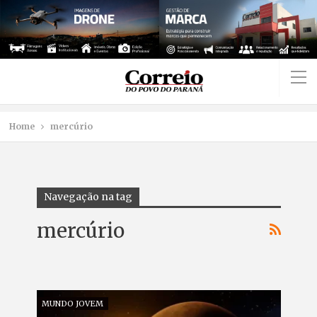
Home
mercúrio
Navegação na tag
mercúrio
MUNDO JOVEM