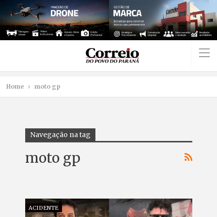
Home
moto gp
Navegação na tag
moto gp
ACIDENTE