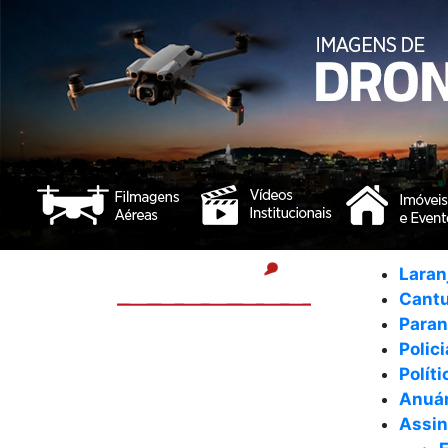
Laran
Cant
Para
Polici
Políti
Anuár
Assin