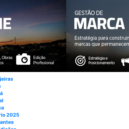
jeiras
u
ná
al
ca
io 2025
antes