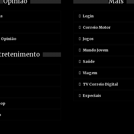
Opinião
Mais
as
Login
Correio Motor
e Opinião
Jogos
Mundo Jovem
tretenimento
Saúde
Viagem
TV Correio Digital
Especiais
Pop
o