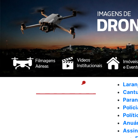
Laran
Cant
Para
Polici
Políti
Anuár
Assin