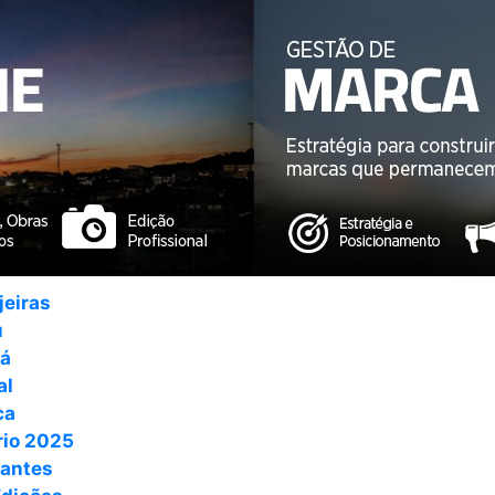
jeiras
u
ná
al
ca
io 2025
antes