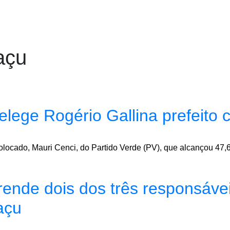
açu
lege Rogério Gallina prefeito
olocado, Mauri Cenci, do Partido Verde (PV), que alcançou 47
 prende dois dos três responsáv
açu