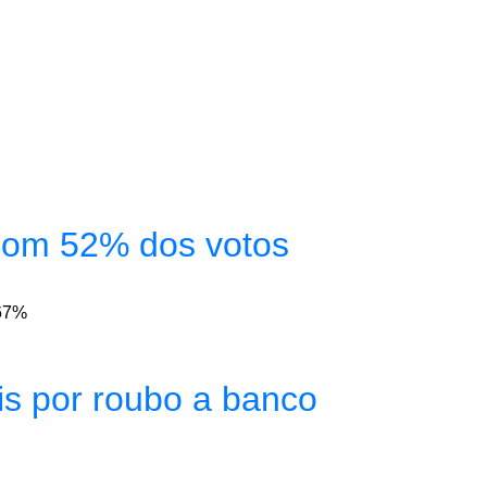
 com 52% dos votos
,67%
eis por roubo a banco