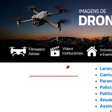
Laran
Cant
Para
Polici
Políti
Anuár
Assin