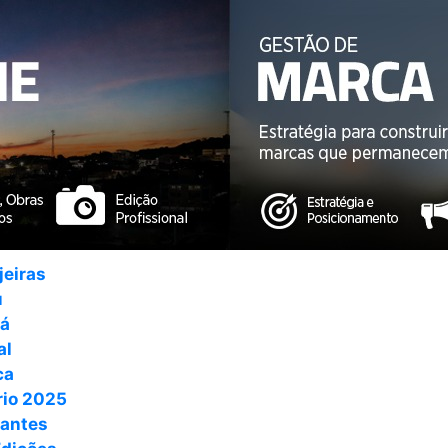
jeiras
u
ná
al
ca
io 2025
antes