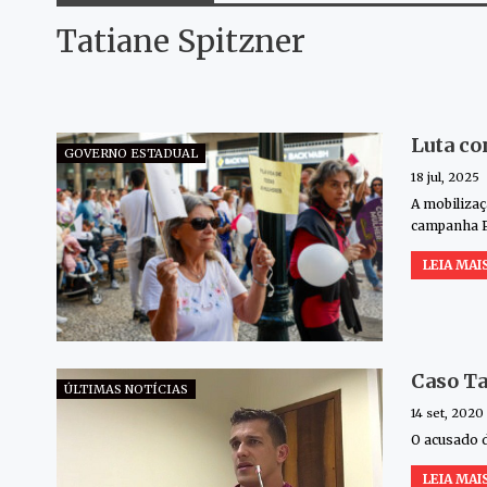
Tatiane Spitzner
Luta co
GOVERNO ESTADUAL
18 jul, 2025
A mobilizaç
campanha P
LEIA MAIS
Caso Ta
ÚLTIMAS NOTÍCIAS
14 set, 2020
O acusado d
LEIA MAIS