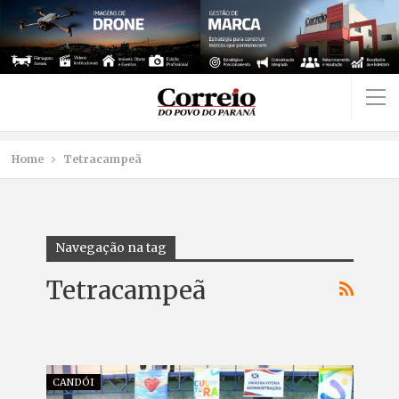
Home
Tetracampeã
Navegação na tag
Tetracampeã
CANDÓI