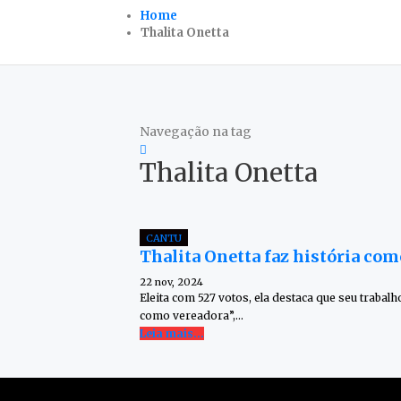
Home
Thalita Onetta
Navegação na tag
Thalita Onetta
CANTU
Thalita Onetta faz história co
22 nov, 2024
Eleita com 527 votos, ela destaca que seu trabal
como vereadora”,…
Leia mais...