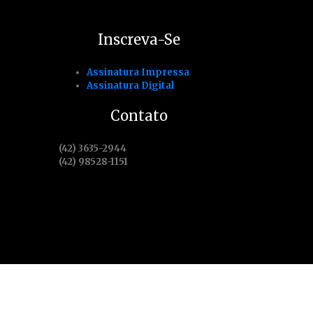
Inscreva-Se
Assinatura Impressa
Assinatura Digital
Contato
(42) 3635-2944
(42) 98528-1151
 de serviço
Assine Já