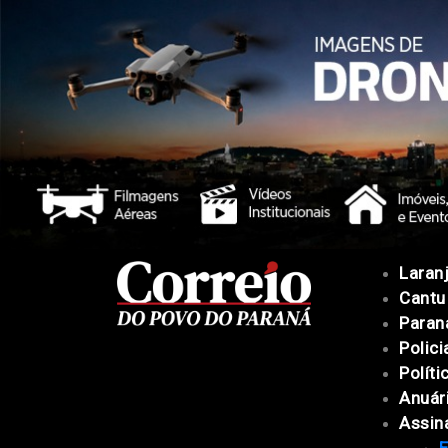
Laranj
Cantu
Paran
Polici
Políti
Anuár
Assin