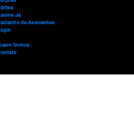
ditais
ssine Já
adastro de Assinantes
Login
Quem Somos
Contato