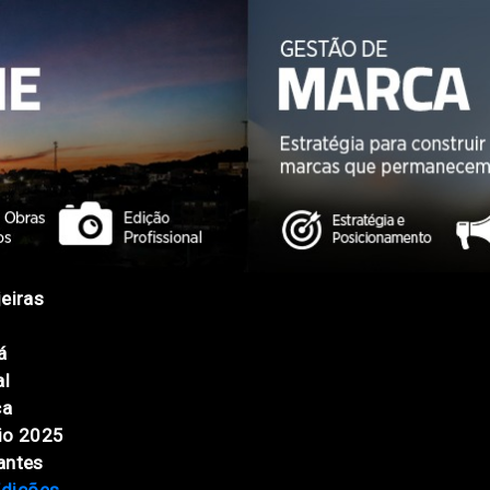
eiras
á
al
ca
io 2025
antes
Edições