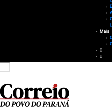
E
A
C
Mais