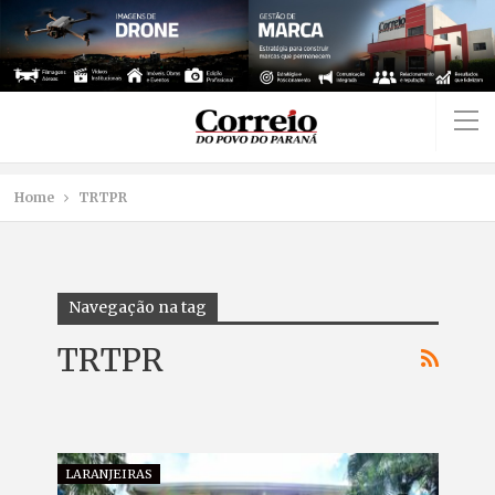
Home
TRTPR
Navegação na tag
TRTPR
LARANJEIRAS