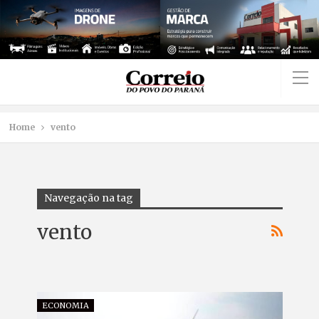
Home
vento
Navegação na tag
vento
ECONOMIA