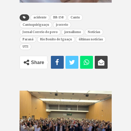
acidente
BR-158
Cantu
Cantuquiriguaçu
jcorreio
Jornal Correio do povo
jornalismo
Notícias
Paraná
Rio Bonito de Iguaçu
últimas notícias
UTI
Share