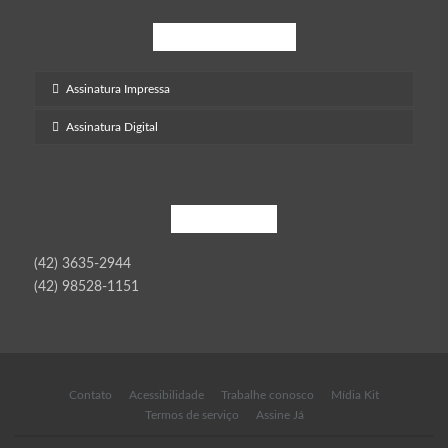
Inscreva-Se
Assinatura Impressa
Assinatura Digital
Contato
(42) 3635-2944
(42) 98528-1151
Contato
Acessibilidade
Trabalhe conosco
Mídia Kit
Termos de serviço
Assine Já