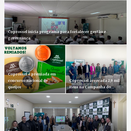
Coprossel inicia programa para fortalecer gestão e
governança
Coprossel é premiada em
concurso nacional de
Coprossel arrecada 2,9 mil
queijos
itens na Campanha do…