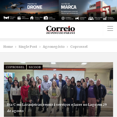
Home
Single Post
Agronegócio
Coprossel
COPROSSEL
SICOOB
Dia C em Laranjeiras reunirá serviços e lazer no Lago em 29
de agosto