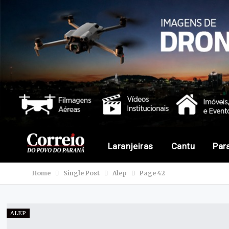
Laranjeiras
Cantu
Par
Home
Single Post
Alep
Page 42
ALEP