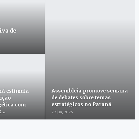
iva de
Assembleia promove semana
ná estimula
de debates sobre temas
ição
estratégicos no Paraná
gética com
s…
29 jun, 2026