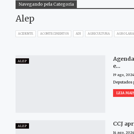
Navegando pela Categoria
Alep
ACIDENTE
ACONTECIMENTOS
ADI
AGRICULTURA
AGRO LARA
Agenda 
ALEP
e…
19 ago, 202
Deputados p
LEIA MAIS
CCJ apr
ALEP
14 ago, 202