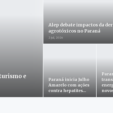
Alep debate impactos da der
agrotóxicos no Paraná
2 jul, 2026
Para
turismo e
Paraná inicia Julho
trans
Amarelo com ações
ener
contra hepatites…
novo