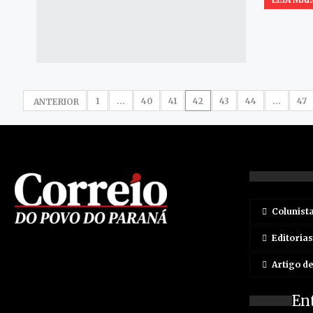
1
…
40
41
42
43
44
…
47
ANTERIOR
Colunist
Editorias
Artigo d
En