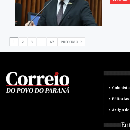
1
2
3
…
47
PRÓXIMO
Colunista
Editorias
Artigo de
En