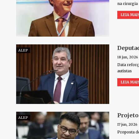
na cirurgia
LEIA MAIS
Deputad
ALEP
18 jun, 2026
Data reforç
autistas
LEIA MAIS
Projeto
ALEP
17 jun, 2026
Proposta do