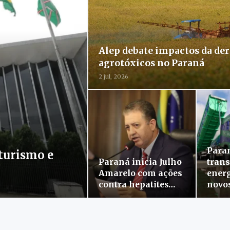
Alep debate impactos da der
agrotóxicos no Paraná
2 jul, 2026
Para
turismo e
Paraná inicia Julho
trans
Amarelo com ações
ener
contra hepatites…
novo