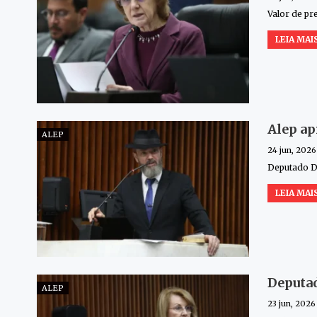
Valor de pr
LEIA MAIS
Alep ap
ALEP
24 jun, 2026
Deputado D
LEIA MAIS
Deputad
ALEP
23 jun, 2026