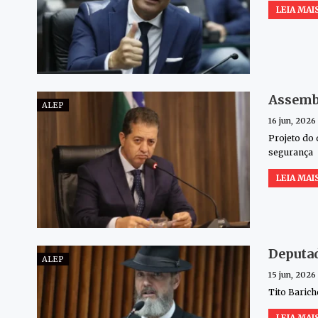
LEIA MAIS
Assembl
ALEP
16 jun, 2026
Projeto do 
segurança
LEIA MAIS
Deputad
ALEP
15 jun, 2026
Tito Barich
LEIA MAIS