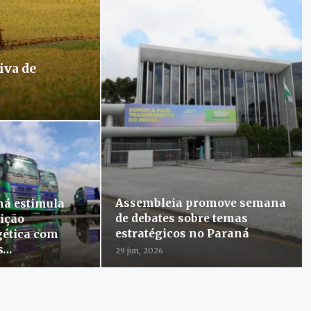
iva de
Assembleia promove semana
ná estimula
de debates sobre temas
ição
estratégicos no Paraná
gética com
s…
29 jun, 2026