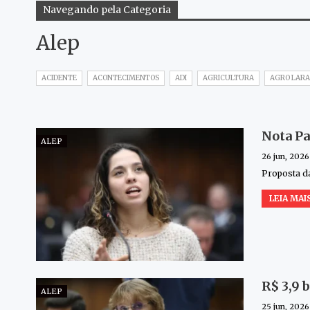
Navegando pela Categoria
Alep
ACIDENTE
ACONTECIMENTOS
ADI
AGRICULTURA
AGRO LARA
Nota Pa
ALEP
26 jun, 2026
Proposta da
LEIA MAIS
R$ 3,9 
ALEP
25 jun, 2026