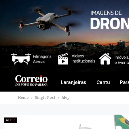
Laranjeiras
Cantu
Par
Home
Single Post
Alep
ALEP