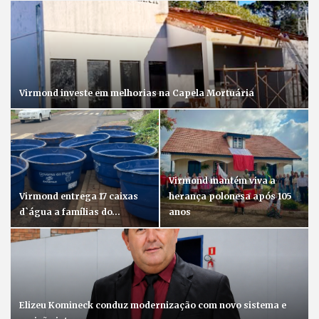
Virmond investe em melhorias na Capela Mortuária
Virmond mantém viva a
Virmond entrega 17 caixas
herança polonesa após 105
d`água a famílias do…
anos
Elizeu Komineck conduz modernização com novo sistema e