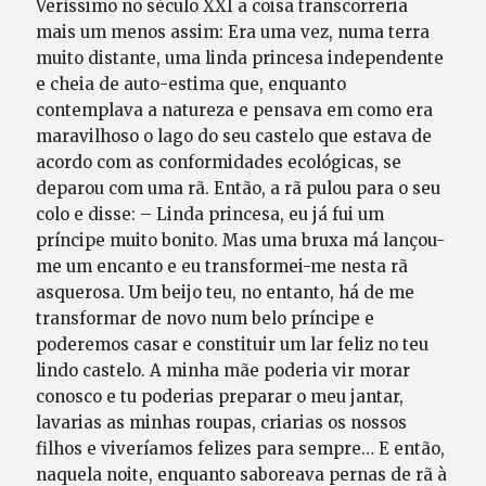
Veríssimo no século XXI a coisa transcorreria
mais um menos assim: Era uma vez, numa terra
muito distante, uma linda princesa independente
e cheia de auto-estima que, enquanto
contemplava a natureza e pensava em como era
maravilhoso o lago do seu castelo que estava de
acordo com as conformidades ecológicas, se
deparou com uma rã. Então, a rã pulou para o seu
colo e disse: – Linda princesa, eu já fui um
príncipe muito bonito. Mas uma bruxa má lançou-
me um encanto e eu transformei-me nesta rã
asquerosa. Um beijo teu, no entanto, há de me
transformar de novo num belo príncipe e
poderemos casar e constituir um lar feliz no teu
lindo castelo. A minha mãe poderia vir morar
conosco e tu poderias preparar o meu jantar,
lavarias as minhas roupas, criarias os nossos
filhos e viveríamos felizes para sempre… E então,
naquela noite, enquanto saboreava pernas de rã à