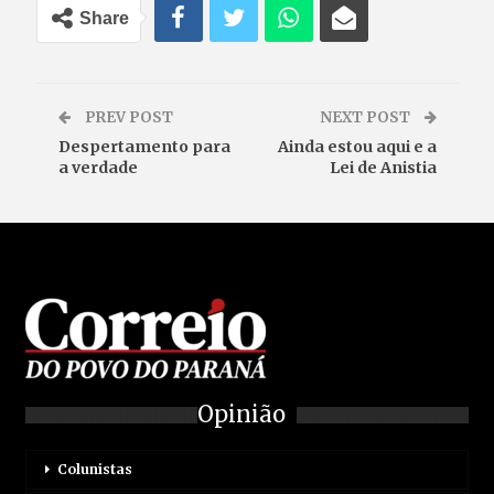
Share
PREV POST
NEXT POST
Despertamento para
Ainda estou aqui e a
a verdade
Lei de Anistia
Opinião
Colunistas