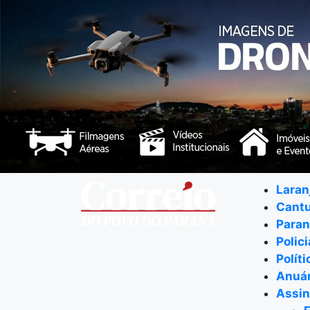
Laran
Cant
Para
Polici
Políti
Anuár
Assin