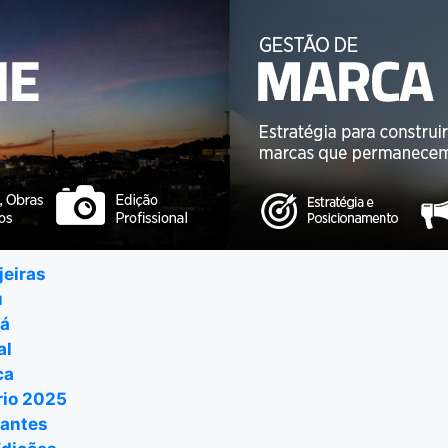
jeiras
u
ná
al
ca
io 2025
antes