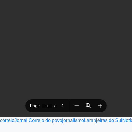
jcorreio
Jornal Correio do povo
jornalismo
Laranjeiras do Sul
Notí