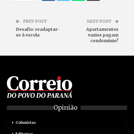
PREV POST
NEXT POST
Desafio: readaptar-
Apartamentos
se à escola
vazios pagam
condomínio?
Opinião
Colunistas
Editorias