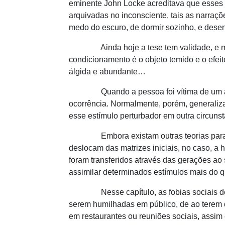
eminente John Locke acreditava que esses m
arquivadas no inconsciente, tais as narraç
medo do escuro, de dormir sozinho, e desen
Ainda hoje a tese tem validade, e muitos
condicionamento é o objeto temido e o efei
álgida e abundante…
Quando a pessoa foi vítima de um animal
ocorrência. Normalmente, porém, generaliz
esse estímulo perturbador em outra circuns
Embora existam outras teorias para ex
deslocam das matrizes iniciais, no caso, a
foram transferidos através das gerações a
assimilar determinados estímulos mais do qu
Nesse capítulo, as fobias sociais dese
serem humilhadas em público, de ao terem 
em restaurantes ou reuniões sociais, ass