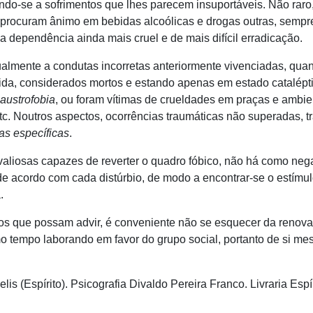
ndo-se a sofrimentos que lhes parecem insuportáveis. Não raro
, procuram ânimo em bebidas alcoólicas e drogas outras, semp
 a dependência ainda mais cruel e de mais difícil erradicação.
te a condutas incorretas anteriormente vivenciadas, quand
da, considerados mortos e estando apenas em estado catalépti
laustrofobia
, ou foram vítimas de crueldades em praças e ambie
tc. Noutros aspectos, ocorrências traumáticas não superadas, t
ias específicas
.
as capazes de reverter o quadro fóbico, não há como negar
 de acordo com cada distúrbio, de modo a encontrar-se o estímu
.
e possam advir, é conveniente não se esquecer da renovaç
o tempo laborando em favor do grupo social, portanto de si me
Espírito). Psicografia Divaldo Pereira Franco. Livraria Espíri