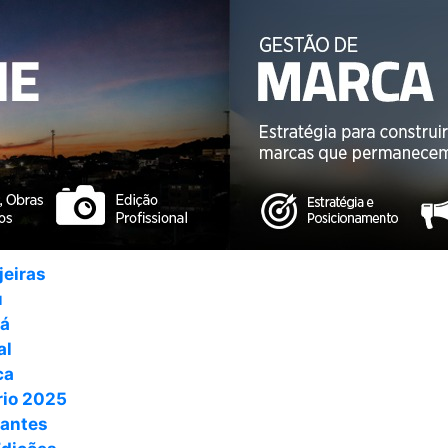
jeiras
u
ná
al
ca
io 2025
antes