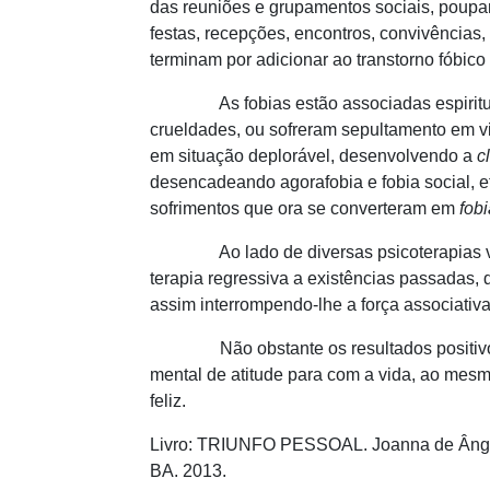
das reuniões e grupamentos sociais, poupa
festas, recepções, encontros, convivências
terminam por adicionar ao transtorno fóbico
As fobias estão associadas espiritualmen
crueldades, ou sofreram sepultamento em vi
em situação deplorável, desenvolvendo a
c
desencadeando agorafobia e fobia social, e
sofrimentos que ora se converteram em
fob
Ao lado de diversas psicoterapias valios
terapia regressiva a existências passadas,
assim interrompendo-lhe a força associativa
Não obstante os resultados positivos qu
mental de atitude para com a vida, ao mesm
feliz.
Livro: TRIUNFO PESSOAL. Joanna de Ângelis (
BA. 2013.