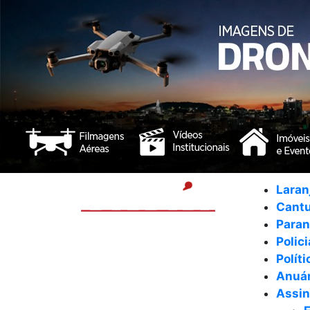
Laran
Cant
Para
Polici
Políti
Anuár
Assin