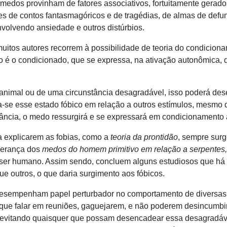
edos provinham de fatores associativos, fortuitamente gerado
ões de contos fantasmagóricos e de tragédias, de almas de def
volvendo ansiedade e outros distúrbios.
 autores recorrem à possibilidade de teoria do condicionam
to é o condicionado, que se expressa, na ativação autonômica, 
 ou de uma circunstância desagradável, isso poderá desen
a-se esse estado fóbico em relação a outros estímulos, mesmo
tância, o medo ressurgirá e se expressará em condicionamento a
plicarem as fobias, como a
teoria da prontidão
, sempre surg
 herança dos
medos do homem primitivo em relação a serpentes,
o ser humano. Assim sendo, concluem alguns estudiosos que h
e outros, o que daria surgimento aos fóbicos.
mpenham papel perturbador no comportamento de diversas c
que falar em reuniões, gaguejarem, e não poderem desincumbir-
im evitando quaisquer que possam desencadear essa desagradá