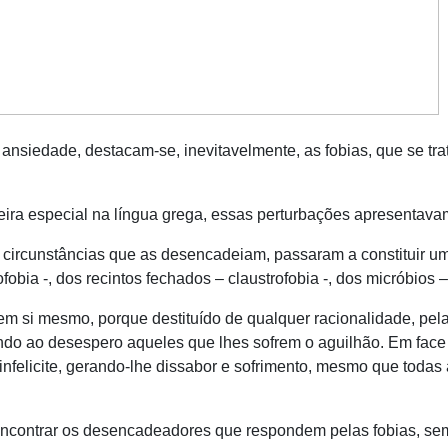
ansiedade, destacam-se, inevitavelmente, as fobias, que se tr
ecial na língua grega, essas perturbações apresentavam-
nstâncias que as desencadeiam, passaram a constituir um 
rofobia -, dos recintos fechados – claustrofobia -, dos micróbios
smo, porque destituído de qualquer racionalidade, pela im
evando ao desespero aqueles que lhes sofrem o aguilhão. Em face 
nfelicite, gerando-lhe dissabor e sofrimento, mesmo que todas 
ar os desencadeadores que respondem pelas fobias, sem res