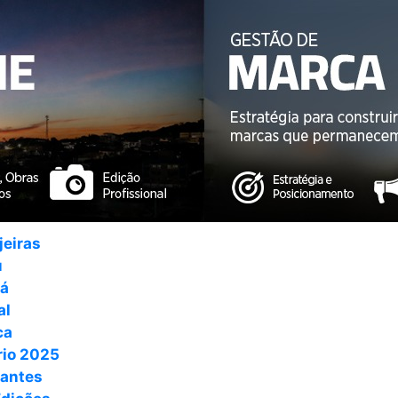
jeiras
u
ná
al
ca
io 2025
antes