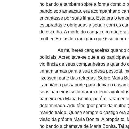
no bando e também sobre a forma como o ba
bando sob ameaças, era acompanhar o canga
encantasse por suas filhas. Este era o te
estupradas e obrigadas a seguir com os can
de escolha. A morte do cangaceiro não era 
mulher. E elas torciam para que isso ocorr
As mulheres cangaceiras quando captura
policiais. Acreditava-se que elas participa
violência de seus companheiros e quando ca
tinham armas para a sua defesa pessoal, m
fizessem parte das refregas. Sobre Maria Bon
Lampião o passaporte para deixar o casamen
seus parceiros se tornaram menos violentos
parceiro era Maria Bonita, porém, rarament
determinada. Adultério (por parte da mulhe
marido traído. Quase sempre o castigo era a
visão da própria Maria Bonita. A propósito
no bando a chamava de Maria Bonita. Tal ape