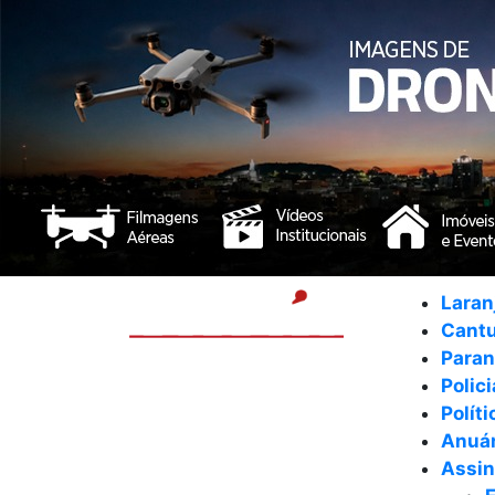
Laran
Cant
Para
Polici
Políti
Anuár
Assin