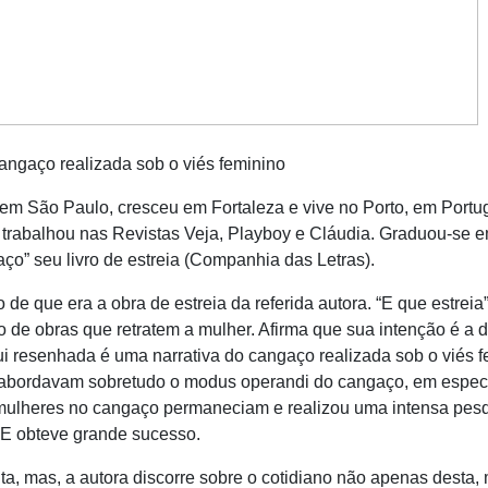
angaço realizada sob o viés feminino
m São Paulo, cresceu em Fortaleza e vive no Porto, em Portug
 e trabalhou nas Revistas Veja, Playboy e Cláudia. Graduou-se 
ço” seu livro de estreia (Companhia das Letras).
e era a obra de estreia da referida autora. “E que estreia” 
de obras que retratem a mulher. Afirma que sua intenção é a de
ui resenhada é uma narrativa do cangaço realizada sob o viés f
e abordavam sobretudo o modus operandi do cangaço, em espec
mulheres no cangaço permaneciam e realizou uma intensa pesqu
 E obteve grande sucesso.
s, a autora discorre sobre o cotidiano não apenas desta, 