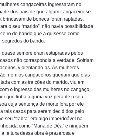
 mulheres cangaceiras ingressaram no
arte dos pais de que algum cangaceiro se
da brincavam de boneca foram raptadas,
ara o seu “marido”, não havia possibilidade
gaceiro do bando que a quisesse como
ar segredos do bando.
quase sempre eram estupradas pelos
s casos não correspondia a verdade. Sofriam
aceiros, violentando-as. As mulheres
ção, nem os cangaceiros queriam que elas
ritada com as traições do marido, viu em
e com o ingresso das mulheres no cangaço,
her que tinha alguma voz perante o seu
oa cuja sentença de morte fora por ele
a tais casos para serem decididos pelo
 ao seu “cabra” era algo imperdoável na
 conhecida como “Maria de Déa” e ninguém
 a leitura dessa obra é prazerosa e