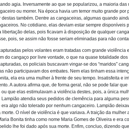
ndo agia. Inversamente ao que se popularizou, a maioria das
ceiro ou morrer. Na época havia um temor muito grande por p
mor destas também. Dentre as cangaceiras, algumas quando ain
gaceiros. No cotidiano, elas deviam estar sempre disponíveis p
a libertação delas, pois ficavam à disposição de qualquer can
esse, pois, se assim não fosse seriam eliminadas para não cont
das pelos volantes eram tratadas com grande violência e 
vam do cangaço por livre vontade, o que na quase totalidade do
pturadas, os policiais buscavam vingar-se dos “maridos” cang
as não participavam dos embates. Nem elas tinham essa inten
ita, ela era uma mulher à frente de seu tempo. Insatisfeita e ir
to. A autora afirma que, de forma geral, não se pode falar qu
 ou que elas estimulavam a violência destes, pois, a única mul
e Lampião atendia seus pedidos de clemência para alguma pess
r) era algo não tolerado por nenhum cangaceiro. Lampião deixav
 morte. O nível de violência é que variava. A traição da mulher
, Maria Bonita tinha como nome Maria Gomes de Oliveira e era
lido lhe foi dado após sua morte. Enfim, concluo, dizendo que