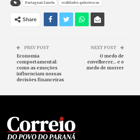
Dartagnan Zanela
realidades quixotescas
Share
PREV POST
NEXT POST
Economia
O medo de
comportamental:
envelhecer… e o
como as emoções
medo de morrer
influenciam nossas
decisões financeiras