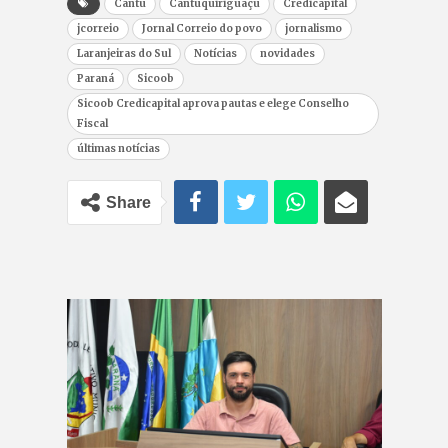
Cantu
Cantuquiriguaçu
Credicapital
jcorreio
Jornal Correio do povo
jornalismo
Laranjeiras do Sul
Notícias
novidades
Paraná
Sicoob
Sicoob Credicapital aprova pautas e elege Conselho
Fiscal
últimas notícias
Share