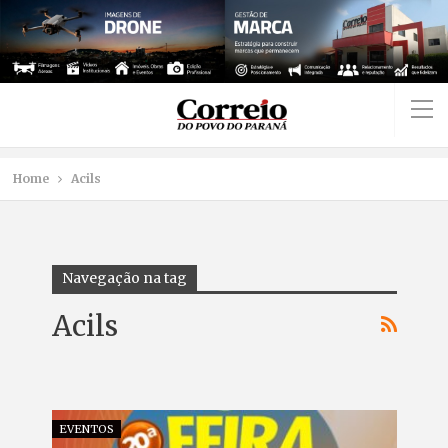
Home
Acils
Navegação na tag
Acils
EVENTOS