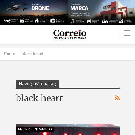
Home
black heart
Navegação na tag
black heart
ENTRETENIMENTO