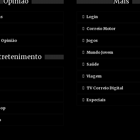
Opinião
Mais
as
Login
Correio Motor
e Opinião
Jogos
Mundo Jovem
tretenimento
Saúde
Viagem
TV Correio Digital
Especiais
Pop
o